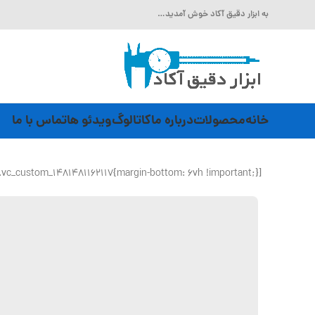
به ابزار دقیق آکاد خوش آمدید…
خانه
محصولات
درباره ما
کاتالوگ
ویدئو ها
تماس با ما
[vc_row css_animation=”fadeIn” css=”.vc_custom_1481481162117{margin-bottom: 6vh !important;}”][vc_column]