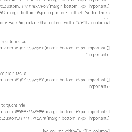
6{margin-bottom: 20px !important;}” offset=”vc_hidden-xs”]
[/vc_column][vc_column width=”1/3″][vc_separator css=”.vc_custom_1494428989644{margin-bottom: 30px !important;}”]
fermentum eros.
!important;}”]
 proin facilis.
!important;}”]
 torquent mia.
custom_1494407158191{margin-bottom: 20px !important;}”][vc_column width=”1/2″]
[/vc_column][vc_column width=”1/2″]