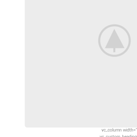
[/vc_column][/vc_row][vc_row content_placement=”middle” css=”.vc_custom_1494491695681{margin-bottom: 6vh !importa