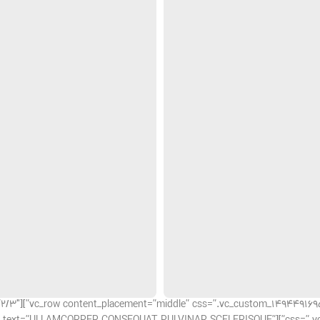
nt;}”][vc_column width=”2/3″