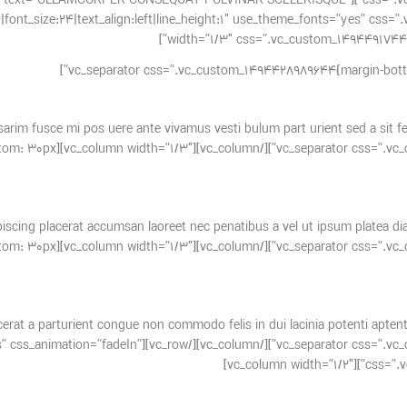
argin-bottom: 20px !important;}”][vc_custom_heading text=”ULLAMCORPER CONSEQUAT PULVINAR SCELERISQUE”
width=”1/3″ css=”.vc_custom_149449174491
 sarim fusce mi pos uere ante vivamus vesti bulum part urient sed a sit 
989644{margin-bottom: 30px
iscing placerat accumsan laoreet nec penatibus a vel ut ipsum platea diam
989644{margin-bottom: 30px
cerat a parturient congue non commodo felis in dui lacinia potenti aptent
;}”][/vc_column][/vc_row][vc_row equal_height=”yes” css_animation=”fadeIn”
css=”.vc_