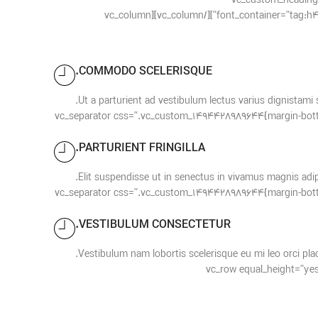
css=”.vc_custom_1494491605998{m
font_container=”tag:h4|font_size:24|text_align:left|line_height:1″ use_theme_fonts=”yes” css=”.vc_custom_1494491689867{margin-bottom: 0px !important;}”][/vc_column][vc_column
COMMODO SCELERISQUE.
Ut a parturient ad vestibulum lectus varius dignistami
[vc_separator css=”.vc_custom_1494428989644{margin-bottom: 30px !important;}”][/vc_column][vc_column width=”1/3″][vc_separator css=”.vc_custom_1494428
PARTURIENT FRINGILLA.
Elit suspendisse ut in senectus in vivamus magnis adip
[vc_separator css=”.vc_custom_1494428989644{margin-bottom: 30px !important;}”][/vc_column][vc_column width=”1/3″][vc_separator css=”.vc_custom_1494428
VESTIBULUM CONSECTETUR.
Vestibulum nam lobortis scelerisque eu mi leo orci pla
[vc_separator css=”.vc_custom_1494428989644{margin-bottom: 30px !important