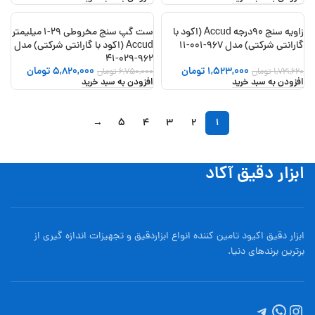
زاویه سنج 90درجه Accud (اکود با
ست گپ سنج مخروطی 29-1 میلیمتر
-14%
-12%
گارانتی شرکتی) مدل 967-001-11
Accud (اکود با گارانتی شرکتی) مدل
962-029-41
1,523,000
تومان
5,820,000
تومان
1,721,620
تومان
6,750,000
تومان
افزودن به سبد خرید
افزودن به سبد خرید
→
5
4
3
2
1
ابزار دقیق آکاد
ابزار دقیق اکیود تامین کننده انواع ابزاردقيق و تجهيزات اندازه گیری از
برترین برندهای دنیا.