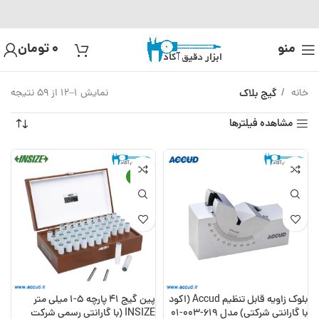
منو
0
تومان
خانه
گیج بلاک
نمایش 1–12 از 59 نتیجه
مشاهده فیلترها
-13%
بلوک زاویه قابل تنظیم Accud (اکود
پین گیج 41 پارچه 5-1 میلی متر
با گارانتی شرکتی) مدل 619-003-01
INSIZE (با گارانتی رسمی شرکت