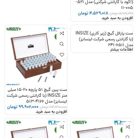
(اکود با گارانتی شرکتی) مدل 521-
005-11
4,569,018
تومان
5,981,261
تومان
افزودن به سبد خرید
ست پارالل گیج (زیر کاری) INSIZE
-13%
(با گارانتی رسمی شرکت اینسایز)
مدل 6511-241
اطلاعات بیشتر
ست پین گیج 51 پارچه 20-15 میلی
متر INSIZE (با گارانتی رسمی شرکت
اینسایز) مدل 4166-513
99,902,000
تومان
114,890,000
تومان
افزودن به سبد خرید
-13%
-13%