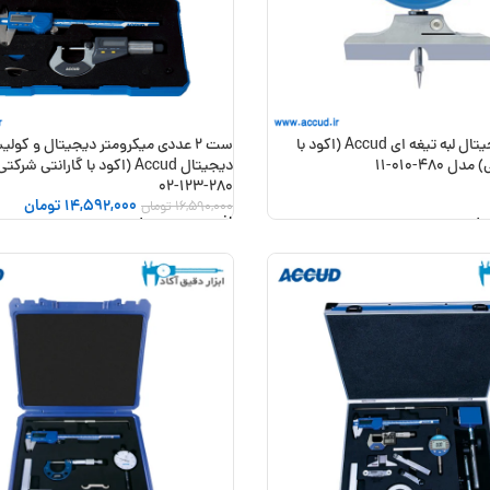
پیت گیج دیجیتال لبه تیغه ای Accud (اکود با
ست 2 عددی میکرومتر دیجیتال و کول
480-010-11
دیجیتال Accud (اکود با گارانتی ش
280-123-02
14,592,000
تومان
16,590,000
تومان
 خرید
افزودن به سبد خرید