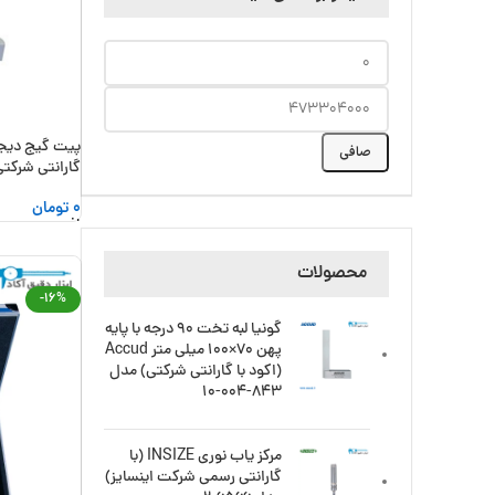
صافی
گارانتی شرکتی) مدل 
0
تومان
افزودن به سبد
محصولات
-16%
گونیا لبه تخت 90 درجه با پایه
پهن 70×100 میلی متر Accud
(اکود با گارانتی شرکتی) مدل
843-004-10
مرکز یاب نوری INSIZE (با
گارانتی رسمی شرکت اینسایز)