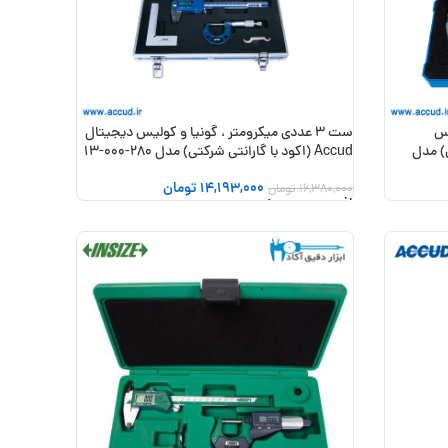
یس
ست 3 عددی میکرومتر ، گونیا و کولیس دیجیتال
رکتی) مدل
Accud (اکود با گارانتی شرکتی) مدل 280-000-13
14,193,000
تومان
16,380,000
تومان
افزودن به سبد خرید