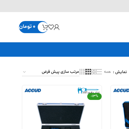
0
تومان
نمایش
همه
-13%