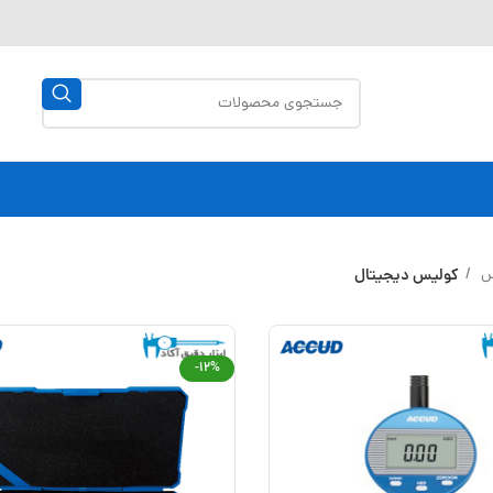
س
کولیس دیجیتال
-12%