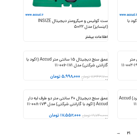
ار دقیق 5 عددی Accud (اکود با
ست کولیس و میکرومتر دیجیتال INSIZE
(اینسایز) مدل 5022
اطلاعات بیشتر
رد) 50-0 میلی متر
عمق سنج دیجیتال 15 سانتی متر Accud (اکود با
-18%
گارانتی شرکتی) مدل 171-006-11
5,998,000
تومان
7,343,700
تومان
افزودن به سبد خرید
عمق سنج دیجیتال 20 سانتی متر (سر گرد) Accud
عمق سنج دیجیتال 20 سانتی متر دو طرف لبه دار
-11%
Accud (اکود با گارانتی شرکتی) مدل 174-008-11
17,552,000
تومان
19,740,000
تومان
افزودن به سبد خرید
→
21