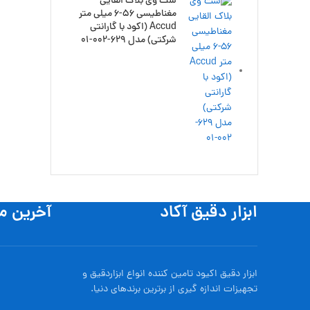
ست وی بلاک القایی
مغناطیسی 56-6 میلی متر
Accud (اکود با گارانتی
شرکتی) مدل 629-002-01
ابزار دقیق آکاد
آخرین م
ابزار دقیق اکیود تامین کننده انواع ابزاردقيق و
تجهيزات اندازه گیری از برترین برندهای دنیا.