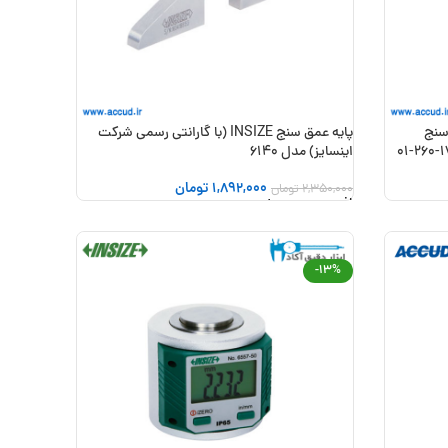
سنج
پایه عمق سنج INSIZE (با گارانتی رسمی شرکت
اینسایز) مدل 6140
1,892,000
تومان
2,350,000
تومان
افزودن به سبد خرید
-13%