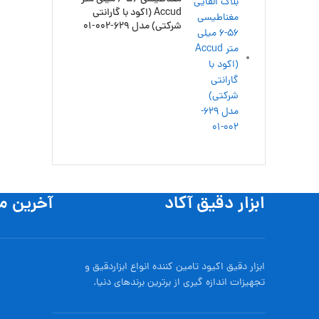
Accud (اکود با گارانتی
شرکتی) مدل 629-002-01
ابزار دقیق آکاد
آخرین م
ابزار دقیق اکیود تامین کننده انواع ابزاردقيق و
تجهيزات اندازه گیری از برترین برندهای دنیا.