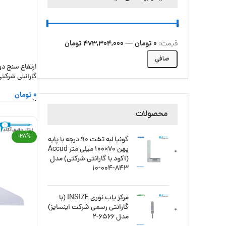
0 تومان
473,304,000 تومان
قيمت:
—
صافی
گارانتی شرکتی) مدل 
0
تومان
افزودن به سبد
محصولات
-28%
گونیا لبه تخت 90 درجه با پایه
پهن 70×100 میلی متر Accud
(اکود با گارانتی شرکتی) مدل
843-004-10
مرکز یاب نوری INSIZE (با
گارانتی رسمی شرکت اینسایز)
مدل 6566-2