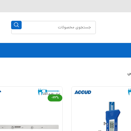
س
-22%