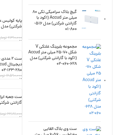
گیج بلاک سرامیکی تکی 80
میلی متر Accud (اکود با
گارانتی شرکتی) مدل 516-
شرکتی) مدل 179-000-00
800-01
2,310,000
تومان
افزودن به سبد
مجموعه بلبرینگ غلتکی V
شکل 70-25 میلی متر Accud
(اکود با گارانتی شرکتی) مدل
ست 2 عد
-12%
628-060-02
280-123-02
16,590,000
توما
افزودن به سبد
-16%
گارانتی شرکتی) مدل 
62,181,000
توما
افزودن به سبد
ست وی بلاک القایی
مغناطیسی 56-6 میلی متر