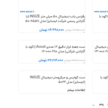
 دیجیتال لبه تیغه ای Accud (اکود با
رفرنس یاب دیجیتال 50 میلی متر INSIZE (با
گارانتی رسمی شرکت اینسایز) مدل 6557-50
14,998,000
تومان
17,250,000
تومان
افزودن به سبد خرید
یس دیجیتال
ست جعبه ابزار دقیق 12 عددی Accud (اکود با
-10%
گارانتی شرکتی) مدل 280-000-12
جدید
32,214,000
تومان
35,910,000
تومان
افزودن به سبد خرید
ار دقیق 5 عددی Accud (اکود با
ست کولیس و میکرومتر دیجیتال INSIZE
(اینسایز) مدل 5022
اطلاعات بیشتر
→
38