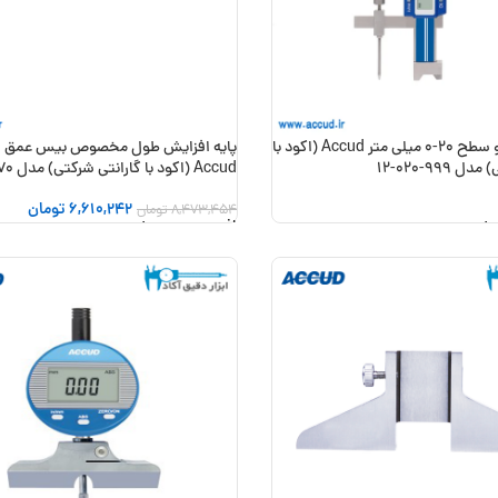
ارتفاع سنج دو سطح 20-0 میلی متر Accud (اکود با
پایه افزایش طول مخصوص بیس عمق 
999-020-12
Accud (اکود با گارانتی شرکتی) مدل 170-260-01
6,610,242
تومان
8,473,454
تومان
 خرید
افزودن به سبد خرید