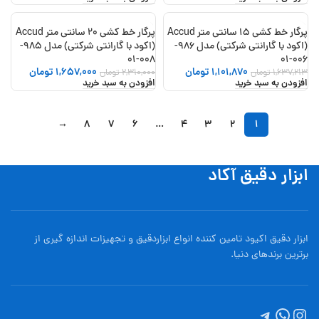
پرگار خط کشی 15 سانتی متر Accud
پرگار خط کشی 20 سانتی متر Accud
-28%
-33%
(اکود با گارانتی شرکتی) مدل 986-
(اکود با گارانتی شرکتی) مدل 985-
008-01
006-01
1,101,870
تومان
1,657,000
تومان
1,637,213
تومان
2,310,000
تومان
افزودن به سبد خرید
افزودن به سبد خرید
→
8
7
6
…
4
3
2
1
ابزار دقیق آکاد
ابزار دقیق اکیود تامین کننده انواع ابزاردقيق و تجهيزات اندازه گیری از
برترین برندهای دنیا.