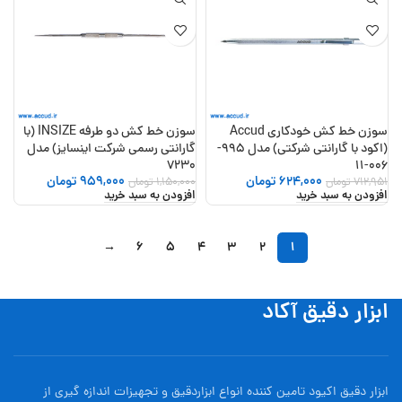
سوزن خط کش خودکاری Accud
سوزن خط کش دو طرفه INSIZE (با
(اکود با گارانتی شرکتی) مدل 995-
گارانتی رسمی شرکت اینسایز) مدل
7230
006-11
624,000
تومان
959,000
تومان
712,951
تومان
1,150,000
تومان
افزودن به سبد خرید
افزودن به سبد خرید
→
6
5
4
3
2
1
ابزار دقیق آکاد
ابزار دقیق اکیود تامین کننده انواع ابزاردقيق و تجهيزات اندازه گیری از