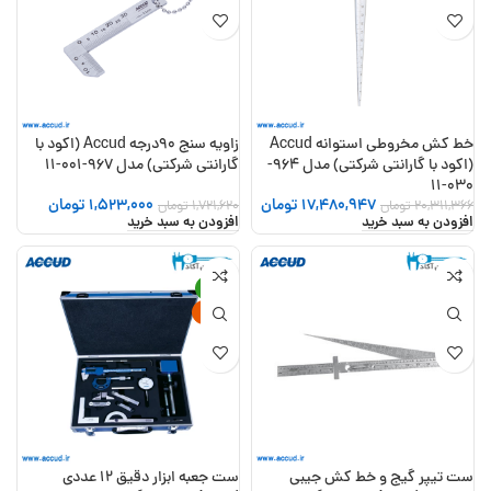
خط کش مخروطی استوانه Accud
زاویه سنج 90درجه Accud (اکود با
(اکود با گارانتی شرکتی) مدل 964-
گارانتی شرکتی) مدل 967-001-11
030-11
17,480,947
تومان
1,523,000
تومان
20,311,366
تومان
1,721,620
تومان
افزودن به سبد خرید
افزودن به سبد خرید
-10%
جدید
ست تیپر گیج و خط کش جیبی
ست جعبه ابزار دقیق 12 عددی