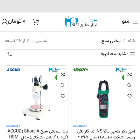
منو
0
تومان
خانه
سختی سنج
نمایش 1–12 از 46 نتیجه
مشاهده فیلترها
-15%
-13%
آمپر متر کلمپی INSIZE (با گارانتی
پایه سختی سنج Shore A (ACCUD
رسمی شرکت اینسایز) مدل 9315-
اکود با گارانتی شرکتی) مدل HSM-