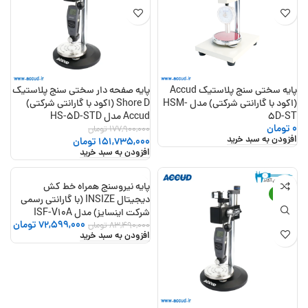
پایه سختی سنج پلاستیک Accud
پایه صفحه دار سختی سنج پلاستیک
(اکود با گارانتی شرکتی) مدل HSM-
Shore D (اکود با گارانتی شرکتی)
5D-ST
Accud مدل HS-5D-STD
0
تومان
177,900,000
تومان
افزودن به سبد خرید
151,735,000
تومان
افزودن به سبد خرید
پایه نیروسنج همراه خط کش
-13%
-15%
دیجیتال INSIZE (با گارانتی رسمی
شرکت اینسایز) مدل ISF-V10A
72,599,000
تومان
83,490,000
تومان
افزودن به سبد خرید