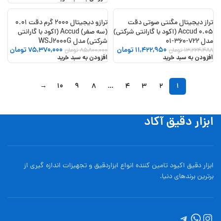
تراز دیجیتال مگنتی صوتی دقت
ترازو دیجیتال 2000 گرم دقت 0.01
-12%
-14%
0.05 Accud (اکود با گارانتی شرکتی)
(سه صفر) Accud (اکود با گارانتی
مدل 722-360-01
شرکتی) مدل WSJ2000G
11,422,950
تومان
75,370,000
تومان
13,224,488
تومان
85,800,000
تومان
افزودن به سبد خرید
افزودن به سبد خرید
→
10
9
8
…
4
3
2
1
ابزار دقیق آکاد
ابزار دقیق اکیود تامین کننده انواع ابزاردقيق و تجهيزات اندازه گیری از
برترین برندهای دنیا.