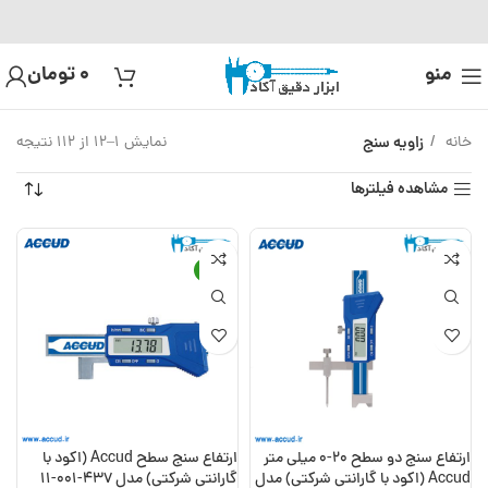
منو
0
تومان
خانه
زاویه سنج
نمایش 1–12 از 112 نتیجه
مشاهده فیلترها
-8%
ارتفاع سنج دو سطح 20-0 میلی متر
ارتفاع سنج سطح Accud (اکود با
Accud (اکود با گارانتی شرکتی) مدل
گارانتی شرکتی) مدل 437-001-11