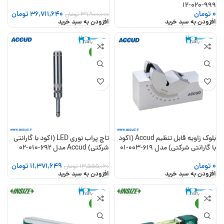
999-020-12
0
تومان
36,711,640
تومان
39,900,000
تومان
افزودن به سبد خرید
افزودن به سبد خرید
-16%
بلوک زاویه قابل تنظیم Accud (اکود
تاچ پراب نوری LED (اکود با گارانتی
با گارانتی شرکتی) مدل 619-003-01
شرکتی) Accud مدل 692-010-02
0
تومان
11,371,649
تومان
13,555,060
تومان
افزودن به سبد خرید
افزودن به سبد خرید
-21%
-28%