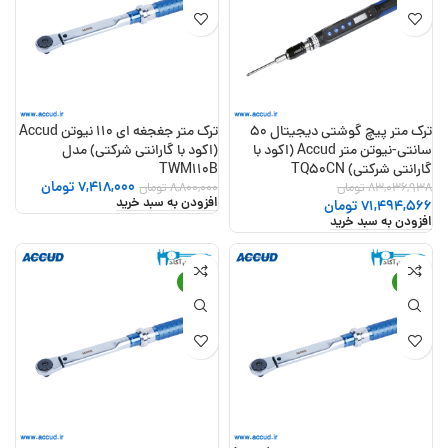
ترک متر پیچ گوشتی دیجیتال 50
ترک متر جغجغه ای 110 نیوتن Accud
سانتی-نیوتن متر Accud (اکود با
(اکود با گارانتی شرکتی) مدل
گارانتی شرکتی) TQ50CN
TWM110B
7,418,000
تومان
83,036,938
تومان
8,800,000
تومان
افزودن به سبد خرید
71,494,566
تومان
افزودن به سبد خرید
-15%
-16%