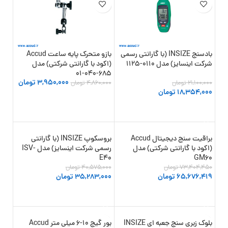
بادسنج INSIZE (با گارانتی رسمی
بازو متحرک پایه ساعت Accud
شرکت اینسایز) مدل 0110-1125
(اکود با گارانتی شرکتی) مدل
685-040-01
3,950,000
تومان
21,100,000
تومان
4,860,000
تومان
18,354,000
تومان
افزودن به سبد خرید
افزودن به سبد خرید
براقیت سنج دیجیتال Accud
بروسکوپ INSIZE (با گارانتی
-13%
-11%
(اکود با گارانتی شرکتی) مدل
رسمی شرکت اینسایز) مدل ISV-
جدید
E40
GM60
73,404,450
تومان
40,575,000
تومان
65,676,419
تومان
35,283,000
تومان
افزودن به سبد خرید
افزودن به سبد خرید
بلوک زبری سنج جعبه ای INSIZE
بور گیج 10-6 میلی متر Accud