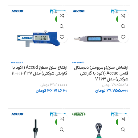
-8%
-11%
ارتعاش سنج(ویبرومتر) دیجیتال
ارتفاع سنج سطح Accud (اکود با
قلمی Accud (اکود با گارانتی
گارانتی شرکتی) مدل 437-001-11
شرکتی) مدل VT63
78,651,280
تومان
39,900,000
تومان
69,755,000
تومان
36,711,640
تومان
افزودن به سبد خرید
افزودن به سبد خرید
-19%
-13%