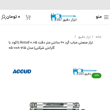
منو
0
تومان
خانه
تراز دقیق
تراز صنعتی حباب گرد 20 سانتی متر دقت 0.05 Accud (اکود با
گارانتی شرکتی) مدل 715-008-05
-12%