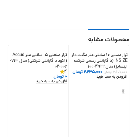
محصولات مشابه
تراز دستی 10 سانتی متر مگنت دار
تراز صنعتی 15 سانتی متر Accud
-16%
INSIZE (با گارانتی رسمی شرکت
(اکود با گارانتی شرکتی) مدل 713-
اینسایز) مدل 4922-100
006-02
4
2,235,000
تومان
2,670,000
تومان
0
تومان
افزودن به سبد خرید
افزودن به سبد خرید
603
اطلا